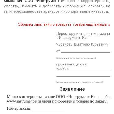
Компания ООО "Инструмент-е"
вправе корректировать,
удалять, изменять и добавлять информацию, опираясь на
заинтересованность партнеров и корпоративные интересы.
Образец заявления о возврате товара надлежащего к
Директору интернет-магазина 
«Инструмент-Е»
Чуракову Дмитрию Юрьевичу
от __________________________________
(фамилия, имя, отчество полностью)
проживающего по
адресу:_____________________________
_____________________________________
(адрес заявителя для переписки, телефон)
Заявление
Мною в интернет-магазине ООО «Инструмент-Е» на веб-са
www.
instrument
-
e
.ru
были приобретены товары по Заказу:
Номер заказа ________________