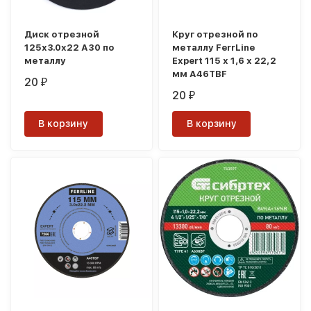
Диск отрезной
Круг отрезной по
125х3.0х22 А30 по
металлу FerrLine
металлу
Expert 115 х 1,6 х 22,2
мм A46TBF
20
₽
20
₽
В корзину
В корзину