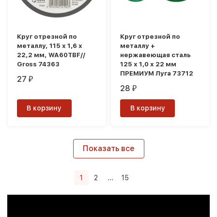
Круг отрезной по
Круг отрезной по
металлу, 115 х 1,6 х
металлу +
22,2 мм, WA60TBF//
нержавеющая сталь
Gross 74363
125 х 1,0 х 22 мм
ПРЕМИУМ Луга 73712
27
₽
28
₽
В корзину
В корзину
Показать все
1
2
...
15