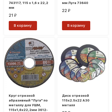
743117, 115 х 1,6 х 22,2
мм Луга 73640
мм
22
₽
21
₽
В корзину
В корзину
Круг отрезной
Диск отрезной
абразивный "Луга" по
115х2.5х22 А30
металлу для УШМ,
металл
115х1,6х22,2мм 3612-