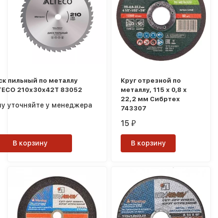
покупателей
ск пильный по металлу
Круг отрезной по
TECO 210x30x42T 83052
металлу, 115 х 0,8 х
22,2 мм Сибртех
ну уточняйте у менеджера
743307
15
₽
В корзину
В корзину