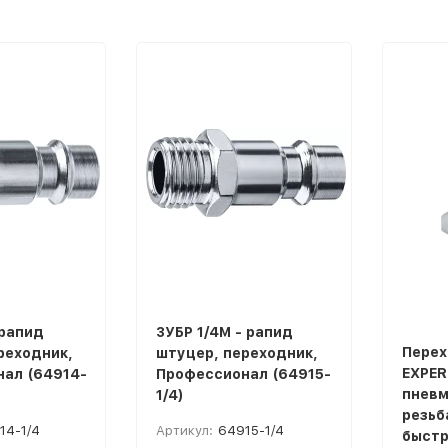
покупателей
 рапид
ЗУБР 1/4M - рапид
Перех
реходник,
штуцер, переходник,
EXPER
ал (64914-
Профессионал (64915-
пневм
1/4)
резьба
14-1/4
Артикул:
64915-1/4
быст