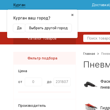
Курган
Доставка
✖
Курган ваш город?
Да
Выбрать другой город
Каталог товаров
Главная
Пнев
Фильтр подбора
Пневм
Цена
Фаск
от
до
пнев
Производитель
Гидр