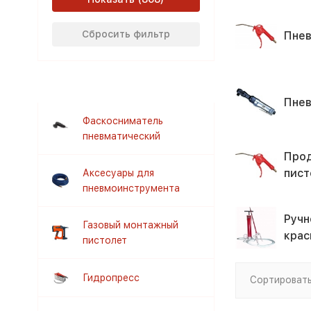
Сбросить фильтр
Пнев
Пне
Фаскосниматель
пневматический
Про
пист
Аксесуары для
пневмоинструмента
Ручн
Газовый монтажный
крас
пистолет
Гидропресс
Сортировать