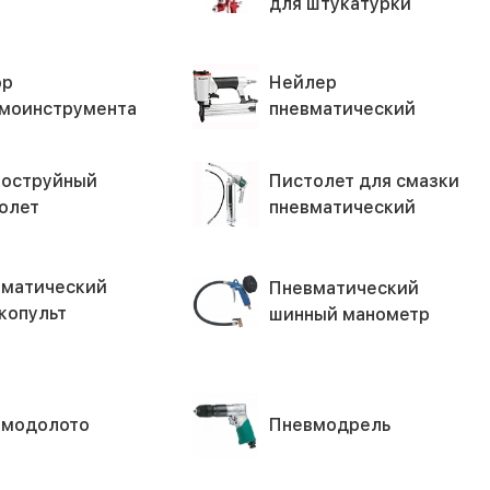
для штукатурки
ор
Нейлер
моинструмента
пневматический
оструйный
Пистолет для смазки
олет
пневматический
матический
Пневматический
копульт
шинный манометр
вмодолото
Пневмодрель