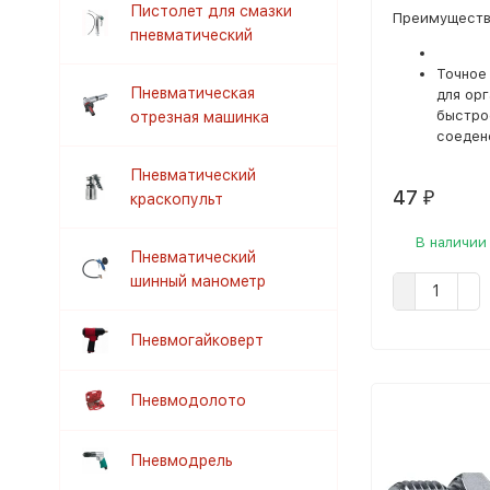
Пистолет для смазки
Преимуществ
пневматический
Точное
Пневматическая
для ор
быстро
отрезная машинка
соеден
Пневматический
47
краскопульт
₽
В наличии
Пневматический
шинный манометр
Пневмогайковерт
Пневмодолото
Пневмодрель