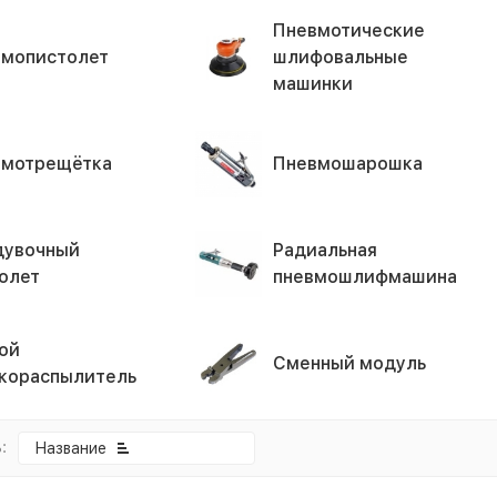
Пневмотические
мопистолет
шлифовальные
машинки
вмотрещётка
Пневмошарошка
дувочный
Радиальная
олет
пневмошлифмашина
ой
Сменный модуль
кораспылитель
:
Название