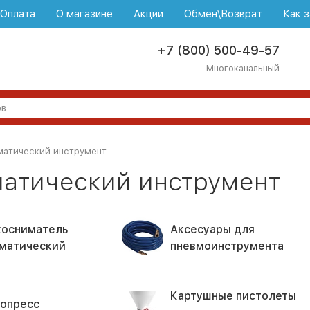
\Оплата
О магазине
Акции
Обмен\Возврат
Как з
+7 (800) 500-49-57
Многоканальный
матический инструмент
атический инструмент
осниматель
Аксесуары для
матический
пневмоинструмента
Картушные пистолеты
опресс