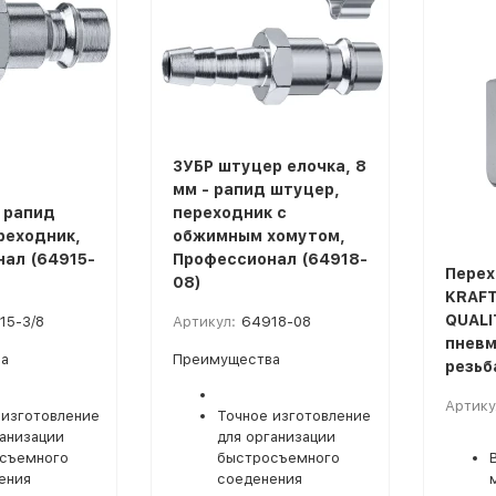
ЗУБР штуцер елочка, 8
мм - рапид штуцер,
- рапид
переходник с
реходник,
обжимным хомутом,
ал (64915-
Профессионал (64918-
Перех
08)
KRAFT
QUALI
15-3/8
Артикул:
64918-08
пневм
а
Преимущества
резьб
Артику
 изготовление
Точное изготовление
ганизации
для организации
съемного
быстросъемного
ения
соеденения