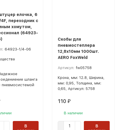
штуцер елочка, 6
/4F, переходник с
ным хомутом,
ссионал (64923-
6)
Скобы для
пневмостеплера
л:
64923-1/4-06
12,8х10мм 1000шт.
AERO FoxWeld
ущества
Артикул:
fw05758
Надежное
Крона, мм: 12.8, Ширина,
соедениение шланга
мм: 0,95, Толщина, мм:
с пневмосистемой
0,65, Артикул: 5758
110
₽
₽
аличии
В наличии
В
В