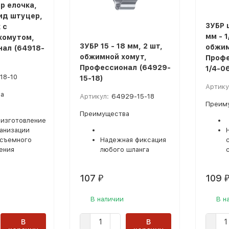
р елочка,
пид штуцер,
ЗУБР 
 с
мм - 1
хомутом,
ЗУБР 15 - 18 мм, 2 шт,
обжим
ал (64918-
обжимной хомут,
Профе
Профессионал (64929-
1/4-0
18-10
15-18)
Артику
а
Артикул:
64929-15-18
Преим
Преимущества
 изготовление
ганизации
съемного
Надежная фиксация
ения
любого шланга
107
109
₽
В наличии
В н
В
В