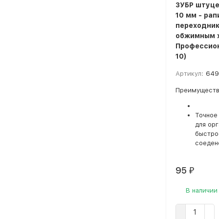
ЗУБР штуце
10 мм - ра
переходник
обжимным 
Профессион
10)
Артикул:
649
Преимуществ
Точное
для ор
быстро
соеден
95
₽
В наличии