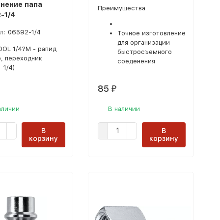
нение папа
Преимущества
-1/4
л:
06592-1/4
Точное изготовление
для организации
OL 1/4?M - рапид
быстросъемного
, переходник
соеденения
-1/4)
85
₽
аличии
В наличии
В
В
корзину
корзину