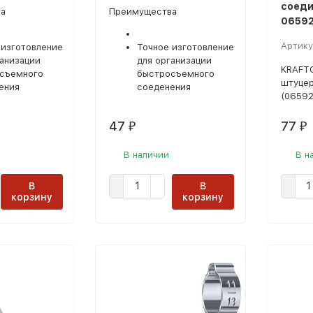
соеди
а
Преимущества
06592
Артику
 изготовление
Точное изготовление
ганизации
для организации
KRAFTO
съемного
быстросъемного
штуцер
ения
соеденения
(06592
47
77
₽
₽
В наличии
В н
В
В
корзину
корзину