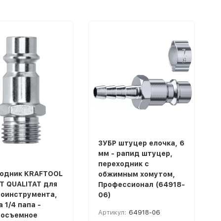
ЗУБР штуцер елочка, 6
мм - рапид штуцер,
переходник с
одник KRAFTOOL
обжимным хомутом,
T QUALITAT для
Профессионал (64918-
оинструмента,
06)
 1/4 папа -
Артикул:
64918-06
росъемное