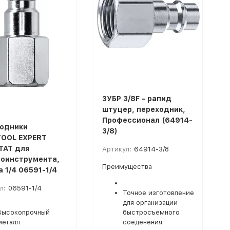
ЗУБР 3/8F - рапид
штуцер, переходник,
Профессионал (64914-
одники
3/8)
OOL EXPERT
TAT для
Артикул:
64914-3/8
оинструмента,
Преимущества
а 1/4 06591-1/4
л:
06591-1/4
Точное изготовление
для организации
Высокопрочный
быстросъемного
металл
соеденения