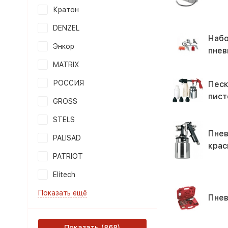
Кратон
DENZEL
Наб
Энкор
пнев
MATRIX
РОССИЯ
Песк
пист
GROSS
STELS
Пнев
PALISAD
крас
PATRIOT
Elitech
Показать ещё
Пне
Показать