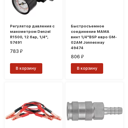
Регулятор давления с
Быстросъемное
манометром Denzel
соединение МАМА
R1500, 12 бар, 1/4",
винт 1/4"BSP евро GM-
57491
02AM Jonnesway
49474
783
₽
806
₽
В корзину
В корзину