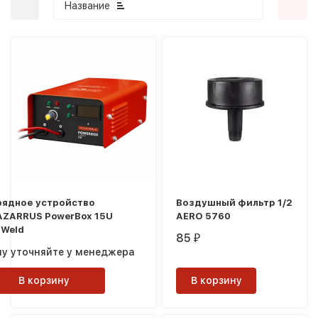
Название
покупателей
рядное устройство
Воздушный фильтр 1/2
AZARRUS PowerBox 15U
AERO 5760
xWeld
85
₽
ну уточняйте у менеджера
В корзину
В корзину