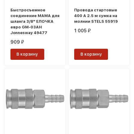
Быстросъемное
Провода стартовые
соединение МАМА для
400 А 2.5 м сумка на
шланга 3/8" ЕЛОЧКА
молнии STELS 55919
евро GM-03AH
1 005
₽
Jonnesway 49477
909
₽
В корзину
В корзину