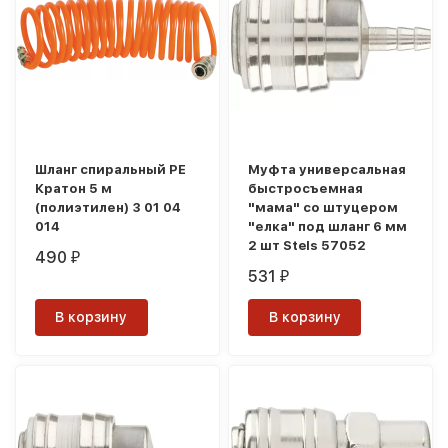
Шланг спиральный PE
Муфта универсальная
Кратон 5 м
быстросъемная
(полиэтилен) 3 01 04
"мама" со штуцером
014
"елка" под шланг 6 мм
2 шт Stels 57052
490
₽
531
₽
В корзину
В корзину