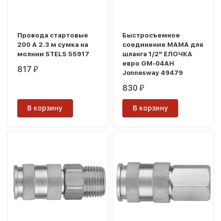
Провода стартовые
Быстросъемное
200 А 2.3 м сумка на
соединение МАМА для
молнии STELS 55917
шланга 1/2" ЕЛОЧКА
евро GM-04AH
817
₽
Jonnesway 49479
830
₽
В корзину
В корзину