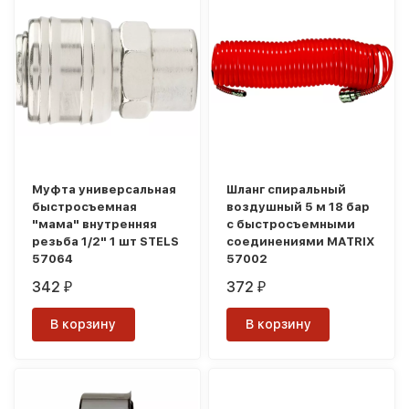
Муфта универсальная
Шланг спиральный
быстросъемная
воздушный 5 м 18 бар
"мама" внутренняя
с быстросъемными
резьба 1/2" 1 шт STELS
соединениями MATRIX
57064
57002
342
372
₽
₽
В корзину
В корзину