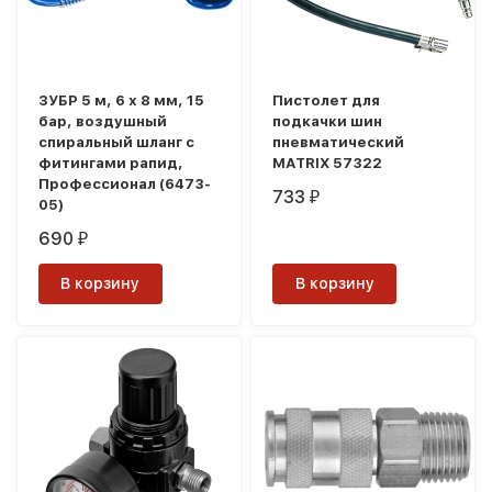
ЗУБР 5 м, 6 х 8 мм, 15
Пистолет для
бар, воздушный
подкачки шин
спиральный шланг с
пневматический
фитингами рапид,
MATRIX 57322
Профессионал (6473-
733
₽
05)
690
₽
В корзину
В корзину