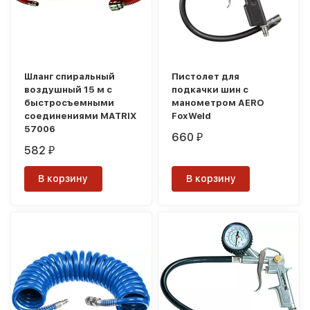
Шланг спиральный
Пистолет для
воздушный 15 м с
подкачки шин с
быстросъемными
манометром AERO
соединениями MATRIX
FoxWeld
57006
660
₽
582
₽
В корзину
В корзину