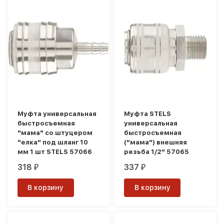
Муфта универсальная
Муфта STELS
быстросъемная
универсальная
"мама" со штуцером
быстросъемная
"елка" под шланг 10
("мама") внешняя
мм 1 шт STELS 57066
резьба 1/2" 57065
318
337
₽
₽
В корзину
В корзину