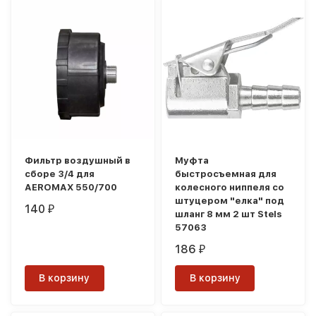
Фильтр воздушный в
Муфта
сборе 3/4 для
быстросъемная для
AEROMAX 550/700
колесного ниппеля со
штуцером "елка" под
140
₽
шланг 8 мм 2 шт Stels
57063
186
₽
В корзину
В корзину