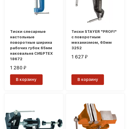
Тиски слесарные
Тиски STAYER "PROFI"
настольные
с поворотным
поворотные ширина
механизмом, 60мм
рабочих губок 65мм
3252
наковальня СИБРТЕХ
1 627
₽
18672
1 280
₽
В корзину
В корзину