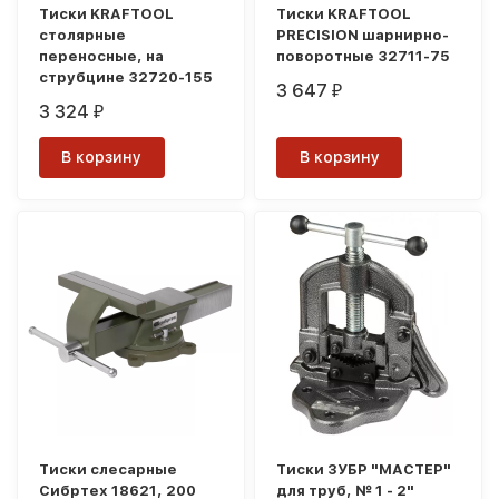
Тиски KRAFTOOL
Тиски KRAFTOOL
столярные
PRECISION шарнирно-
переносные, на
поворотные 32711-75
струбцине 32720-155
3 647
₽
3 324
₽
В корзину
В корзину
Тиски слесарные
Тиски ЗУБР "МАСТЕР"
Сибртех 18621, 200
для труб, № 1 - 2"