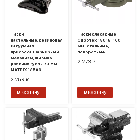
Тиски
Тиски слесарные
настольные,резиновая
Сибртех 18618, 100
вакуумная
мм, стальные,
присоска,шарнирный
поворотные
механизм,ширина
2 273
₽
рабочих губок 70 мм
MATRIX 18506
2 259
₽
В корзину
В корзину