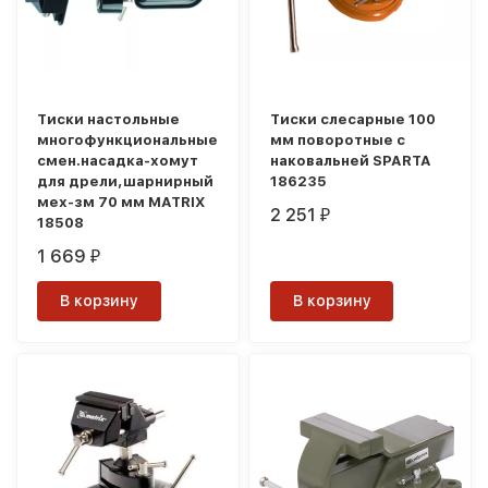
Тиски настольные
Тиски слесарные 100
многофункциональные
мм поворотные с
смен.насадка-хомут
наковальней SPARTA
для дрели,шарнирный
186235
мех-зм 70 мм MATRIX
2 251
₽
18508
1 669
₽
В корзину
В корзину