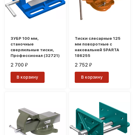
ЗУБР 100 мм,
Тиски слесарные 125
станочные
мм поворотные с
сверлильные тиски,
наковальней SPARTA
Профессионал (32721)
186255
2 700
2 752
₽
₽
В корзину
В корзину