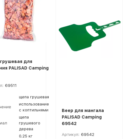
грушевая для
ния PALISAD Camping
л:
69511
щепа грушевая
использование
чение
с коптильнями
Веер для мангала
PALISAD Camping
щепа
иал
грушевого
69542
дерева
Артикул:
69542
0.25 кг