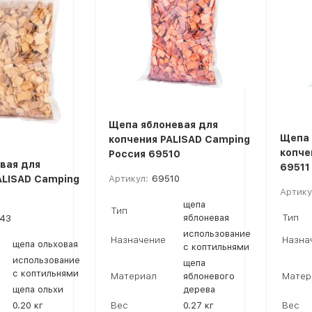
Щепа яблоневая для
Щепа 
копчения PALISAD Camping
копче
Россия 69510
вая для
69511
ALISAD Camping
Артикул:
69510
Артику
щепа
Тип
яблоневая
Тип
43
использование
Назначение
Назна
щепа ольховая
с коптильнями
использование
щепа
с коптильнями
Материал
яблоневого
Матер
щепа ольхи
дерева
0.20 кг
Вес
0.27 кг
Вес