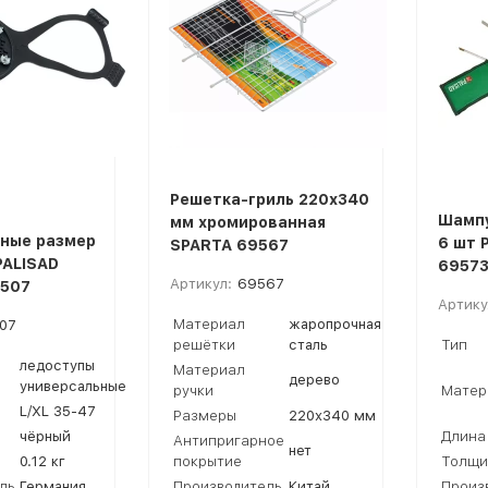
Решетка-гриль 220х340
Шампу
мм хромированная
ные размер
6 шт 
SPARTA 69567
PALISAD
6957
Артикул:
69567
9507
Артику
Материал
жаропрочная
07
решётки
сталь
Тип
ледоступы
Материал
дерево
универсальные
ручки
Матер
L/XL 35-47
Размеры
220х340 мм
чёрный
Длина
Антипригарное
нет
0.12 кг
покрытие
Толщи
ль
Германия
Производитель
Китай
Произ