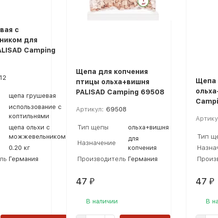
вая с
ником для
ALISAD Camping
Щепа для копчения
12
Щепа 
птицы ольха+вишня
ольха
PALISAD Camping 69508
щепа грушевая
Campi
использование с
Артикул:
69508
коптильнями
Артику
щепа ольхи с
Тип щепы
ольха+вишня
можжевельником
Тип щ
для
Назначение
0.20 кг
копчения
Назна
ль
Германия
Производитель
Германия
Произ
47
47
₽
₽
В наличии
В н