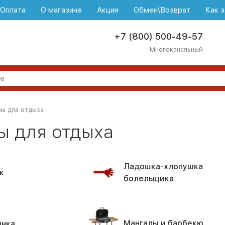
\Оплата
О магазине
Акции
Обмен\Возврат
Как з
+7 (800) 500-49-57
Многоканальный
ы для отдыха
ы для отдыха
Ладошка-хлопушка
к
болельщика
Мангалы и барбекю
нка