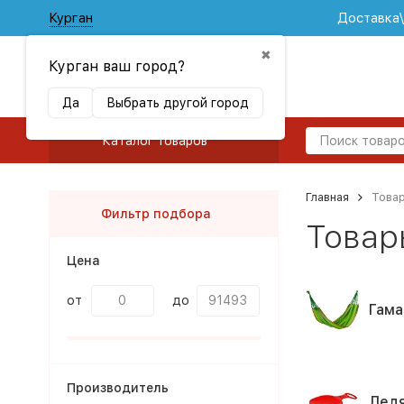
Курган
Доставка
✖
Курган ваш город?
Да
Выбрать другой город
Каталог товаров
Главная
Товар
Фильтр подбора
Товар
Цена
от
до
Гама
Производитель
Ледя