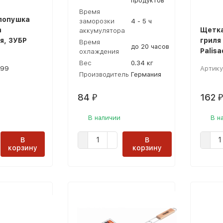
продуктов
Время
лопушка
заморозки
4 - 5 ч
а
Щетка
аккумулятора
я, ЗУБР
гриля
Время
до 20 часов
Palis
охлаждения
Вес
0.34 кг
99
Артику
Производитель
Германия
84
162
₽
₽
В наличии
В н
В
В
корзину
корзину