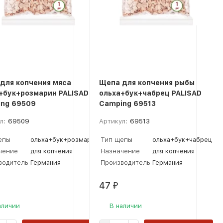
для копчения мяса
Щепа для копчения рыбы
+бук+розмарин PALISAD
ольха+бук+чабрец PALISAD
ng 69509
Camping 69513
л:
69509
Артикул:
69513
епы
ольха+бук+розмарин
Тип щепы
ольха+бук+чабрец
чение
для копчения
Назначение
для копчения
водитель
Германия
Производитель
Германия
47
₽
аличии
В наличии