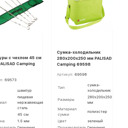
Сумка-холодильник
ры с чехлом 45 см
280х200х250 мм PALISAD
PALISAD Camping
Camping 69598
3
Артикул:
69598
л:
69573
сумка-
Тип
шампур
холодильник
пищевая
280х200х250
Размеры
иал
нержавеющая
мм
сталь
Материал
полиэстер
45 см
сумки
на
1.5 мм
Цвет
зеленый
водитель
Германия
Производитель
Германия