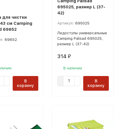
Camping Palisad
695025, размер L (37-
42)
 для чистки
 43 см Camping
Артикул:
695025
ad 69652
Ледоступы универсальные
Camping Palisad 695025,
л:
69652
размер L (37-42)
314
₽
аличии
В наличии
В
В
корзину
корзину