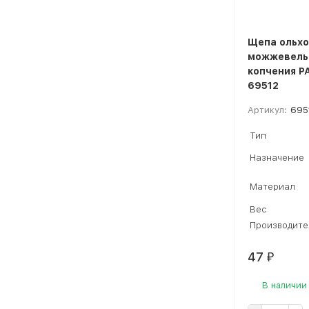
Щепа ольхо
можжевель
копчения P
69512
Артикул:
695
Тип
Назначение
Материал
Вес
Производите
47
₽
В наличии