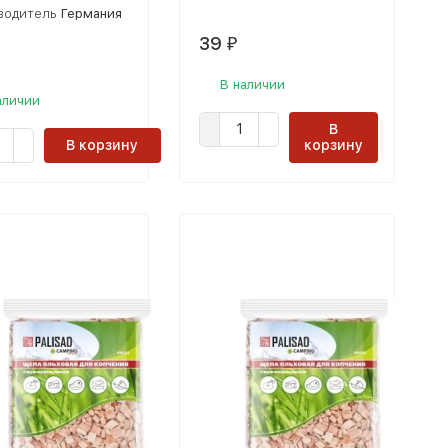
водитель
Германия
39
₽
В наличии
аличии
В
В корзину
корзину