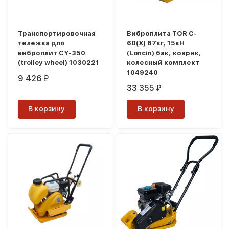
Транспортировочная
Виброплита TOR C-
тележка для
60(X) 67кг, 15кН
виброплит CY-350
(Loncin) бак, коврик,
(trolley wheel) 1030221
колесный комплект
1049240
9 426
₽
33 355
₽
В корзину
В корзину