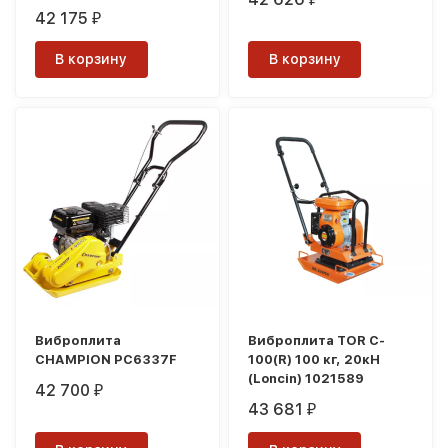
42 175
₽
В корзину
В корзину
Виброплита
Виброплита TOR C-
CHAMPION PC6337F
100(R) 100 кг, 20кН
(Loncin) 1021589
42 700
₽
43 681
₽