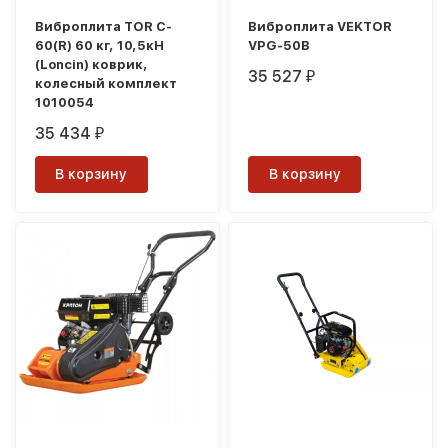
Виброплита TOR C-
Виброплита VEKTOR
60(R) 60 кг, 10,5кН
VPG-50B
(Loncin) коврик,
35 527
₽
колесный комплект
1010054
35 434
₽
В корзину
В корзину