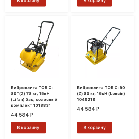
В корзину
В корзину
Виброплита TOR C-
Виброплита TOR C-90
80T(Z) 78 кг, 15кН
(Z) 80 кг, 15кН (Loncin)
(Lifan) бак, колесный
1049218
комплект 1018831
44 584
₽
44 584
₽
В корзину
В корзину