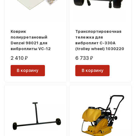
Коврик
Транспортировочная
полиуретановый
тележка для
Denzel 98021 для
виброплит C-330A
виброплиты VC-12
(trolley wheel) 1030220
2 410
6 733
₽
₽
В корзину
В корзину