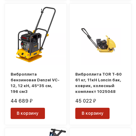
Виброплита
Виброплита TOR T-60
бензиновая Denzel VC-
61 кг, 11кН Loncin бак,
12, 12 кН, 45*35 см,
коврик, колесный
196 см3
комплект 1025048
44 689
45 022
₽
₽
В корзину
В корзину