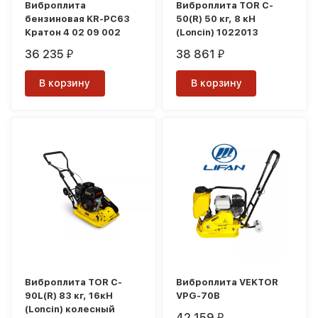
Виброплита
Виброплита TOR C-
бензиновая KR-PC63
50(R) 50 кг, 8 кН
Кратон 4 02 09 002
(Loncin) 1022013
36 235
38 861
₽
₽
В корзину
В корзину
Виброплита TOR C-
Виброплита VEKTOR
90L(R) 83 кг, 16кН
VPG-70B
(Loncin) колесный
42 159
₽