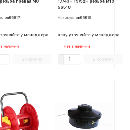
 резьба правая М8
17/43H 19/52Н резьба М10
56518
л:
en56517
Артикул:
en56518
уточняйте у менеджера
цену уточняйте у менеджера
 в наличии
Нет в наличии
В корзину
В корзину