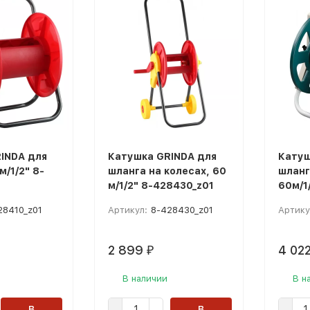
покупателей
INDA для
Катушка GRINDA для
Катуш
м/1/2" 8-
шланга на колесах, 60
шланг
м/1/2" 8-428430_z01
60м/1
28410_z01
Артикул:
8-428430_z01
Артику
2 899
4 02
₽
В наличии
В н
В
В