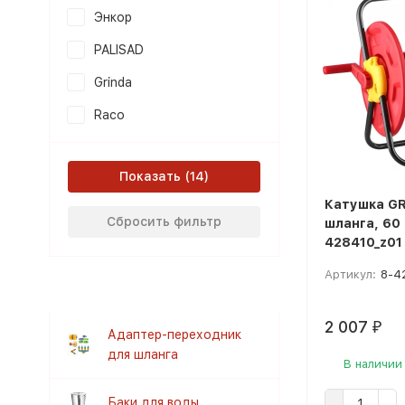
Энкор
PALISAD
Grinda
Raco
Показать
Катушка GR
Сбросить фильтр
шланга, 60 
428410_z01
Артикул:
8-4
2 007
₽
Адаптер-переходник
для шланга
В наличии
Баки для воды