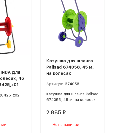
Катушка для шланга
Palisad 674058, 45 м,
INDA для
на колесах
олесах, 45
Артикул:
674058
8425_z01
Катушка для шланга Palisad
28425_z02
674058, 45 м, на колесах
2 885
₽
ичии
Нет в наличии