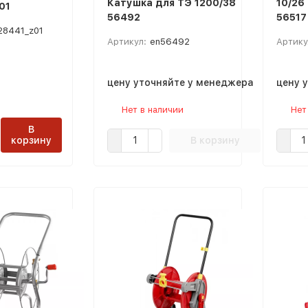
Катушка для TЭ 1200/38
10/26
01
56492
56517
28441_z01
Артикул:
en56492
Артику
цену уточняйте у менеджера
цену 
Нет в наличии
Нет
В
корзину
В корзину