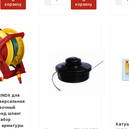
корзину
корзину
INDA для
версальная:
вочный
оед шланг
набор
Катуш
 арматуры