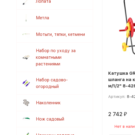
Лопата
Метла
Мотыги, тяпки, кетмени
Набор по уходу за
комнатными
растениями
Катушка GR
шланга на к
Набор садово-
м/1/2" 8-42
огородный
Артикул:
8-4
Наколенник
2 742
₽
Нож садовый
Нет в нал