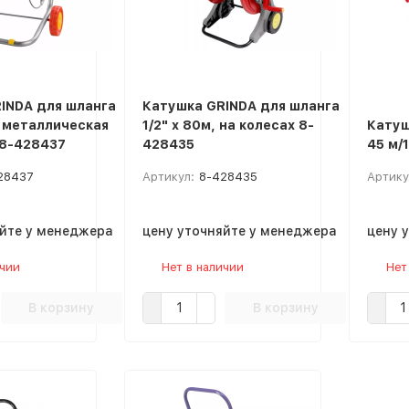
INDA для шланга
Катушка GRINDA для шланга
, металлическая
1/2" x 80м, на колесах 8-
Катуш
 8-428437
428435
45 м/
28437
Артикул:
8-428435
Артику
яйте у менеджера
цену уточняйте у менеджера
цену 
ичии
Нет в наличии
Нет
В корзину
В корзину