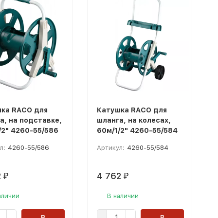
ка RACO для
Катушка RACO для
а, на подставке,
шланга, на колесах,
/2" 4260-55/586
60м/1/2" 4260-55/584
л:
4260-55/586
Артикул:
4260-55/584
2
4 762
₽
₽
аличии
В наличии
В
В