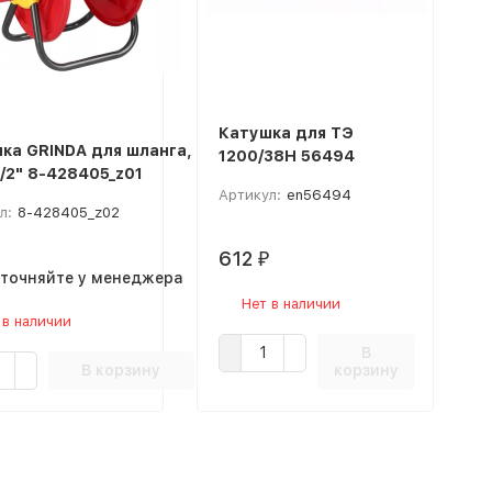
Катушка для TЭ
ка GRINDA для шланга,
1200/38Н 56494
1/2" 8-428405_z01
Артикул:
en56494
л:
8-428405_z02
612
₽
уточняйте у менеджера
Нет в наличии
 в наличии
В
В корзину
корзину