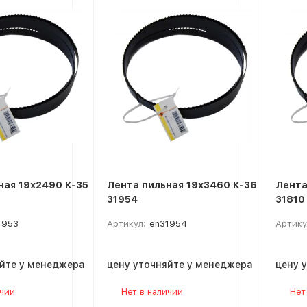
покупателей
ная 19х2490 К-35
Лента пильная 19х3460 К-36
Лента
31954
31810
1953
Артикул:
en31954
Артику
яйте у менеджера
цену уточняйте у менеджера
цену 
ичии
Нет в наличии
Нет