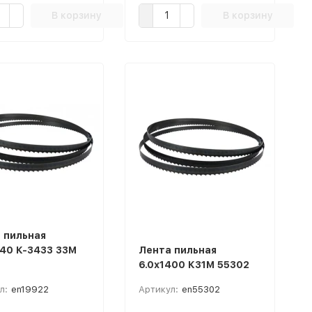
В корзину
В корзину
 пильная
40 К-3433 33М
Лента пильная
6.0х1400 К31М 55302
л:
en19922
Артикул:
en55302