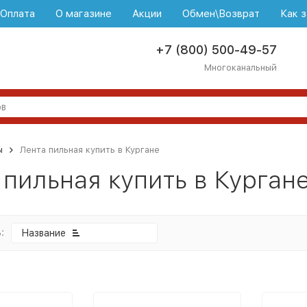
\Оплата
О магазине
Акции
Обмен\Возврат
Как з
+7 (800) 500-49-57
Многоканальный
ы
Лента пильная купить в Кургане
 пильная купить в Курган
:
Название