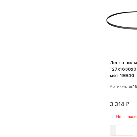
Лента пиль
127х1638х0
мет 19940
Артикул:
en1
3 314
₽
Нет в нал