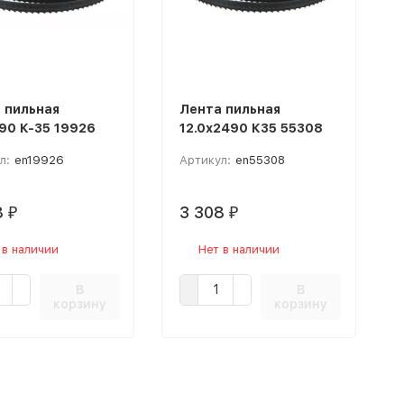
 пильная
Лента пильная
90 К-35 19926
12.0х2490 К35 55308
л:
en19926
Артикул:
en55308
8
3 308
₽
₽
 в наличии
Нет в наличии
В
В
корзину
корзину