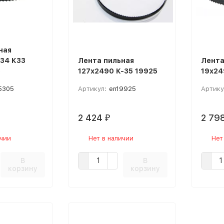
ная
К34 К33
Лента пильная
Лента
5
127х2490 К-35 19925
19х24
5305
Артикул:
en19925
Артику
2 424
2 79
₽
ичии
Нет в наличии
Нет
В
В
корзину
корзину