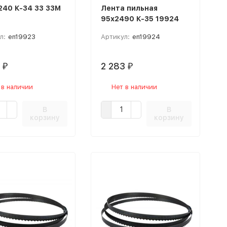
240 К-34 33 33М
Лента пильная
95х2490 К-35 19924
л:
en19923
Артикул:
en19924
2
2 283
₽
₽
 в наличии
Нет в наличии
В
В
корзину
корзину