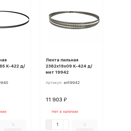
ная
Лента пильная
65 К-422 д/
2362х19х09 К-424 д/
мет 19942
9940
Артикул:
en19942
11 903
₽
ичии
Нет в наличии
В
В
корзину
корзину