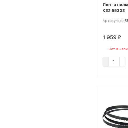
Лента пильн
К32 55303
Артикул:
en5
1 959
₽
Нет в нал