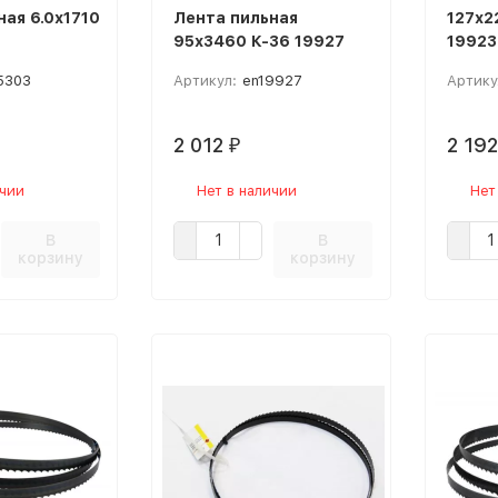
ая 6.0х1710
Лента пильная
127х2
95х3460 К-36 19927
19923
5303
Артикул:
en19927
Артику
2 012
2 19
₽
ичии
Нет в наличии
Нет
В
В
корзину
корзину