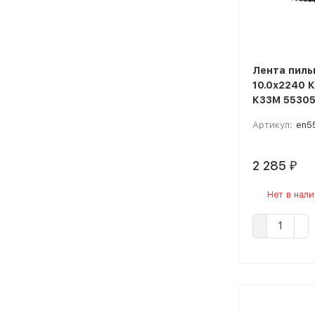
Лента пиль
10.0х2240 
К33М 5530
Артикул:
en5
2 285
₽
Нет в нал