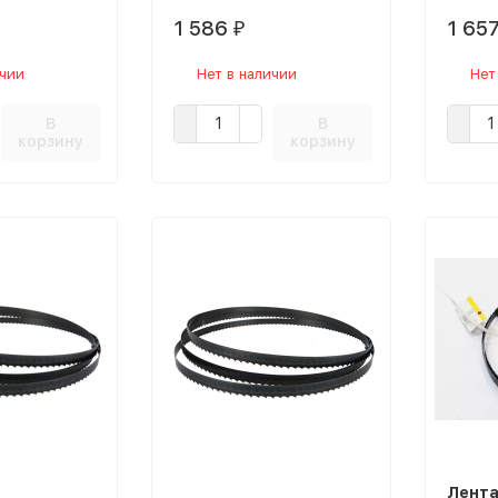
1 586
1 65
₽
ичии
Нет в наличии
Нет
В
В
корзину
корзину
Лента