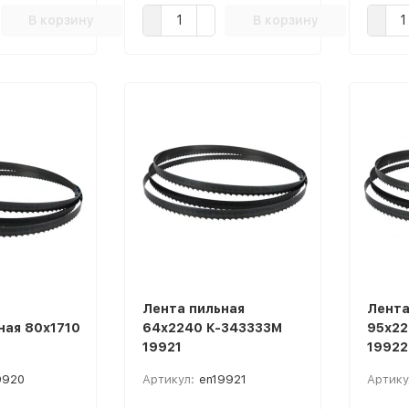
В корзину
В корзину
Лента пильная
Лента
ная 80х1710
64х2240 К-343333М
95х22
19921
19922
9920
Артикул:
en19921
Артику