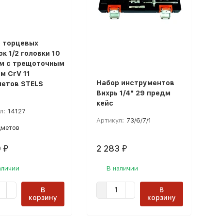
 торцевых
к 1/2 головки 10
мм с трещоточным
м CrV 11
Набор инструментов
етов STELS
Вихрь 1/4" 29 предм
кейс
л:
14127
Артикул:
73/6/7/1
дметов
9
2 283
₽
₽
аличии
В наличии
В
В
корзину
корзину