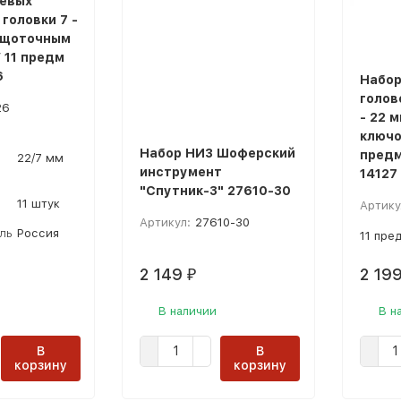
евых
 головки 7 -
ещоточным
 11 предм
6
Набор
голово
26
- 22 
ключо
Набор НИЗ Шоферский
предм
22/7 мм
инструмент
14127
"Спутник-3" 27610-30
в
11 штук
Артику
Артикул:
27610-30
ль
Россия
11 пре
2 149
2 19
₽
В наличии
В н
В
В
корзину
корзину