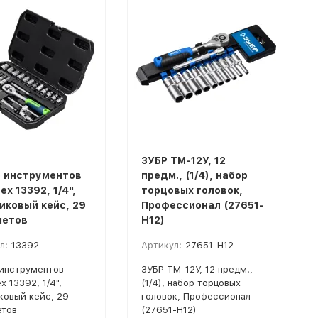
ЗУБР ТМ-12У, 12
 инструментов
предм., (1/4), набор
х 13392, 1/4",
торцовых головок,
иковый кейс, 29
Профессионал (27651-
метов
H12)
л:
13392
Артикул:
27651-H12
инструментов
ЗУБР ТМ-12У, 12 предм.,
х 13392, 1/4",
(1/4), набор торцовых
ковый кейс, 29
головок, Профессионал
етов
(27651-H12)