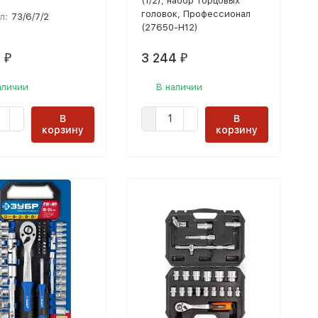
(1/2), набор торцовых
головок, Профессионал
л:
73/6/7/2
(27650-H12)
4
3 244
₽
₽
аличии
В наличии
В
В
корзину
корзину