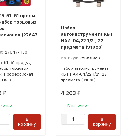
Б-51, 51 предм.,
, набор торцовых
Набор
ок,
автоинструмента КВТ
ссионал (27647-
НАИ-04/22 1/2", 22
предмета (91083)
л:
27647-H50
Артикул:
kvt091083
Б-51, 51 предм.,
набор торцовых
Набор автоинструмента
к, Профессионал
КВТ НАИ-04/22 1/2", 22
-H50)
предмета (91083)
9
4 203
₽
₽
аличии
В наличии
В
В
корзину
корзину