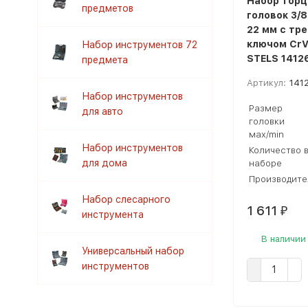
Набор торц
предметов
головок 3/8
22 мм с тр
ключом CrV
Набор инструментов 72
STELS 1412
предмета
Артикул:
141
Набор инструментов
Размер
для авто
головки
мах/min
Набор инструментов
Количество 
для дома
наборе
Производите
Набор слесарного
1 611
₽
инструмента
В наличии
Универсальный набор
инструментов