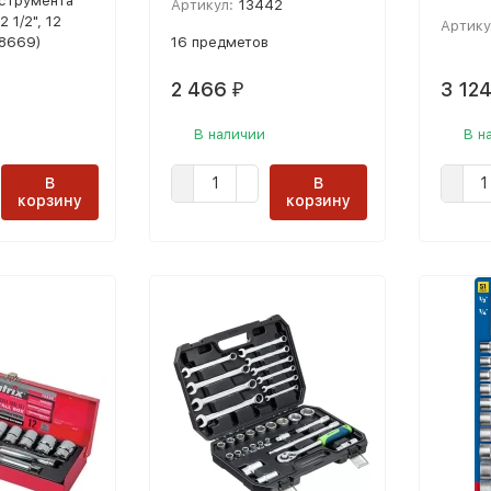
струмента
Артикул:
13442
 1/2", 12
Артику
78669)
16 предметов
2 466
3 12
₽
В наличии
В н
В
В
корзину
корзину