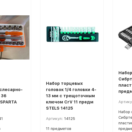
покупателей
Набор
Сибрте
Набор торцевых
пласт
слесарно-
головок 1/4 головки 4-
пред
 36
13 мм с трещоточным
 SPARTA
ключом CrV 11 предм
Артику
STELS 14125
Набор 
Сибрте
41
Артикул:
14125
пласти
в
11 предметов
предм