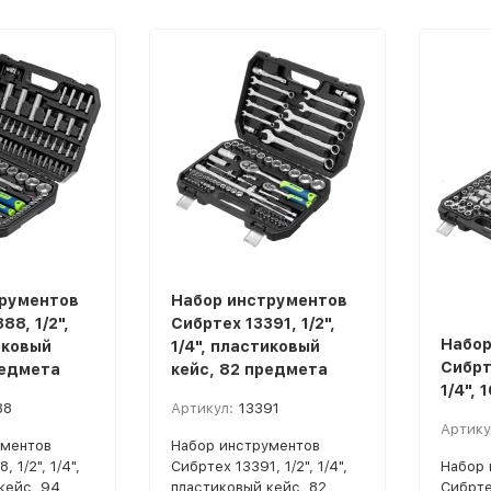
рументов
Набор инструментов
88, 1/2",
Сибртех 13391, 1/2",
Набор
иковый
1/4", пластиковый
Сибрте
редмета
кейс, 82 предмета
1/4",
88
Артикул:
13391
Артику
ументов
Набор инструментов
 1/2", 1/4",
Сибртех 13391, 1/2", 1/4",
Набор 
кейс, 94
пластиковый кейс, 82
Сибртех