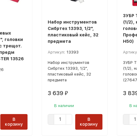
ЗУБР Т
Набор инструментов
(1/2)
Сибртех 13393, 1/2",
голов
евых
пластиковый кейс, 32
Профе
", головки
предмета
H50)
 с трещот.
 предм
Артикул:
13393
Артику
TER 13526
Набор инструментов
ЗУБР Т
Сибртех 13393, 1/2",
(1/2), 
26
пластиковый кейс, 32
голово
предмета
(27647
3 639
3 83
₽
В наличии
В н
В
В
корзину
корзину