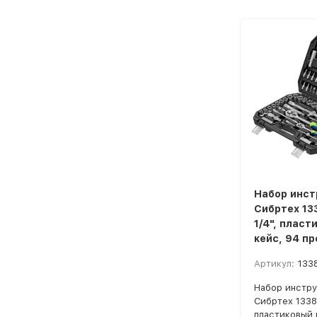
Набор инст
Сибртех 133
1/4", пласт
кейс, 94 п
Артикул:
133
Набор инстр
Сибртех 13388,
пластиковый 