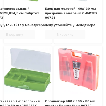
кс универсальный:
Блок для мелочей 140x130 мм
,5х25,8х4,5 cм Сибртех
прозрачный матовый СИБРТЕХ
731
90721
ну уточняйте у менеджера
цену уточняйте у менеджера
В корзину
В корзину
ганайзер 2-х сторонний
Органайзер 460 х 360 х 80 мм
0х140х50 мм СИБРТЕХ
пластик Россия Stels 90720