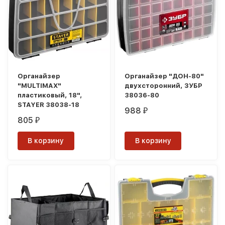
Органайзер
Органайзер "ДОН-80"
"MULTIMAX"
двухсторонний, ЗУБР
пластиковый, 18",
38036-80
STAYER 38038-18
988
₽
805
₽
В корзину
В корзину