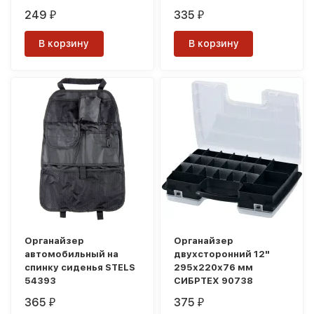
249
335
₽
₽
В корзину
В корзину
Органайзер
Органайзер
автомобильный на
двухсторонний 12"
спинку сиденья STELS
295х220х76 мм
54393
СИБРТЕХ 90738
365
375
₽
₽