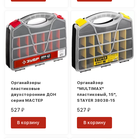
Органайзеры
Органайзер
пластиковые
"MULTIMAX"
двухсторонние ДОН
пластиковый, 15",
серия МАСТЕР
STAYER 38038-15
527
527
₽
₽
В корзину
В корзину