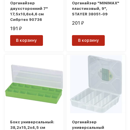
Органайзер
Органайзер "MINIMAX"
двухсторонний 7"
пластиковый, 9",
17,5х10,6х4,6 см
STAYER 38051-09
Сибртех 90736
201
₽
191
₽
В корзину
В корзину
Бокс универсальный:
Органайзер
38,2х15,2х4,5 cм
универсальный