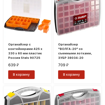
Органайзер с
Органайзер
контейнерами 425 х
"ВОЛГА-20" со
330 х 60 мм пластик
съемными лотками,
Россия Stels 90725
ЗУБР 38034-20
639
709
₽
₽
В корзину
В корзину