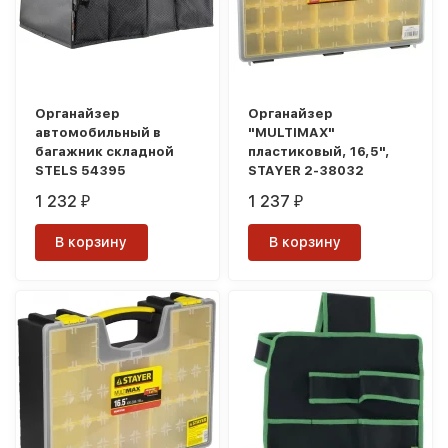
Органайзер
Органайзер
автомобильный в
"MULTIMAX"
багажник складной
пластиковый, 16,5",
STELS 54395
STAYER 2-38032
1 232
1 237
₽
₽
В корзину
В корзину