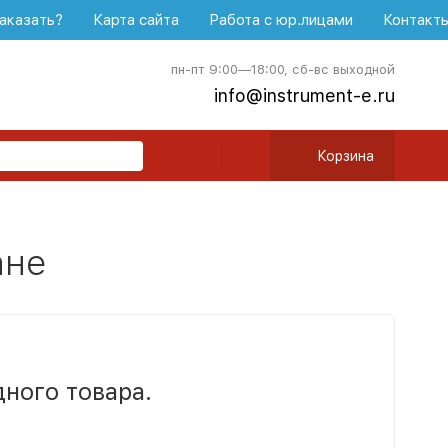
аказать?
Карта сайта
Работа с юр.лицами
Контакт
пн-пт 9:00—18:00, сб-вс выходной
info@instrument-e.ru
Корзина
ане
дного товара.