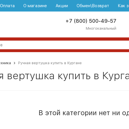
\Оплата
О магазине
Акции
Обмен\Возврат
Как з
+7 (800) 500-49-57
Многоканальный
ехника
Ручная вертушка купить в Кургане
я вертушка купить в Кург
В этой категории нет ни о