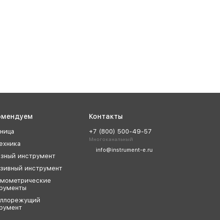
омендуем
Контакты
ница
+7 (800) 500-49-57
Многоканальный
ехника
info@instrument-e.ru
зный инструмент
зивный инструмент
мометрические
рументы
аллорежущий
румент