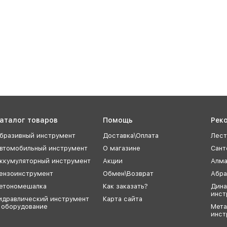
аталог товаров
Помощь
Рек
бразивный инструмент
Доставка\Оплата
Лест
втомобильный инструмент
О магазине
Сант
ккумуляторный инструмент
Акции
Алма
ензоинструмент
Обмен\Возврат
Абра
етономешалка
Как заказать?
Дина
инст
идравлический инструмент
Карта сайта
 оборудование
Мет
инст