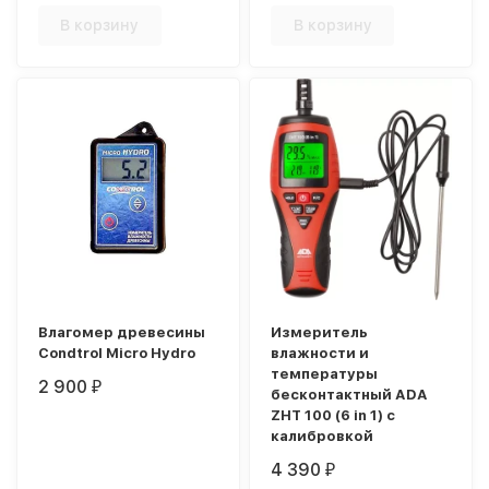
В корзину
В корзину
Влагомер древесины
Измеритель
Condtrol Micro Hydro
влажности и
температуры
2 900
₽
бесконтактный ADA
ZHT 100 (6 in 1) с
калибровкой
4 390
₽