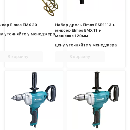
ксер Elmos EMX 20
Набор дрель Elmos ESR1113 +
миксер Elmos EMX 11 +
ну уточняйте у менеджера
мешалка 120мм
цену уточняйте у менеджера
В корзину
В корзину