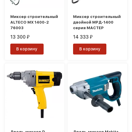
Миксер строительный
Миксер строительный
ALTECO MX 1400-2
двойной МРД-1400
76003
серия МАСТЕР
13 300
14 333
₽
₽
В корзину
В корзину
Дрель-миксер D
Дрель-миксер Makita