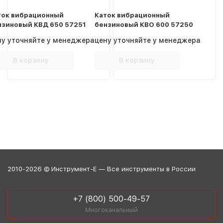
ток вибрационный
Каток вибрационный
нзиновый КВД 650 57251
бензиновый КВО 600 57250
ну уточняйте у менеджера
цену уточняйте у менеджера
В корзину
В корзину
2010-2026 © Инструмент-Е — Все инструменты в России
+7 (800) 500-49-57
Многоканальный