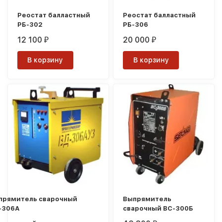
Реостат балластный
Реостат балластный
РБ-302
РБ-306
12 100
20 000
₽
₽
В корзину
В корзину
прямитель сварочный
Выпрямитель
-306А
сварочный ВС-300Б