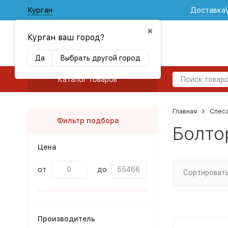
Курган
Доставка
✖
Курган ваш город?
Да
Выбрать другой город
Каталог товаров
Главная
Слес
Фильтр подбора
Болто
Цена
от
до
Сортировать
Производитель