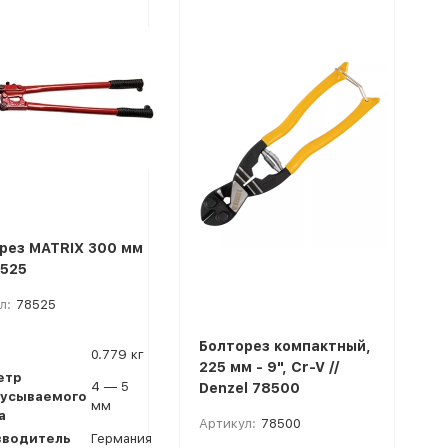
рез MATRIX 300 мм
8525
л:
78525
Болторез компактный,
0.779 кг
225 мм - 9", Cr-V //
етр
4 — 5
Denzel 78500
усываемого
мм
а
Артикул:
78500
зводитель
Германия