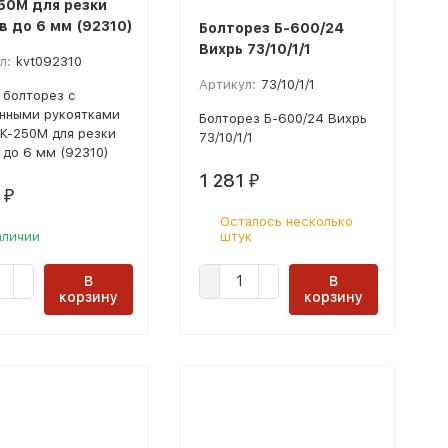
50М для резки
в до 6 мм (92310)
Болторез Б-600/24
Вихрь 73/10/1/1
л:
kvt092310
Артикул:
73/10/1/1
 болторез с
нными рукоятками
Болторез Б-600/24 Вихрь
К-250М для резки
73/10/1/1
 до 6 мм (92310)
1 281
₽
3
₽
Осталось несколько
аличии
штук
В
В
корзину
корзину