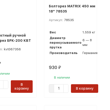
Болторез MATRIX 450 мм
18" 78535
Артикул:
78535
Вес
1.559 кг
ктный ручной
Диаметр
6 — 8
рез БРК-200 КВТ
перекусываемого
мм
прутка
л:
kvt067356
Производитель
Германия
₽
930
₽
аличии
В наличии
В
корзину
В корзину