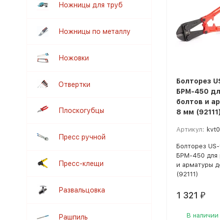
Ножницы для труб
Ножницы по металлу
Ножовки
Болторез U
Отвертки
БРМ-450 дл
болтов и а
Плоскогубцы
8 мм (92111
Артикул:
kvt
Пресс ручной
Болторез US-
БРМ-450 для 
Пресс-клещи
и арматуры д
(92111)
Развальцовка
1 321
₽
В наличии
Рашпиль