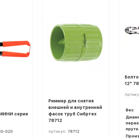
покупателей
Болто
12" 7
Артику
Риммер для снятия
внешней и внутренней
Вес
МИНИ серия
фасок труб Сибртех
Диам
78712
перек
прутк
10-020
Артикул:
78712
Прои