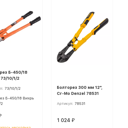
рез Б-450/18
73/10/1/2
Болторез 300 мм 12",
л:
73/10/1/2
Cr-Mo Denzel 78531
ез Б-450/18 Вихрь
/2
Артикул:
78531
₽
1 024
₽
алось несколько