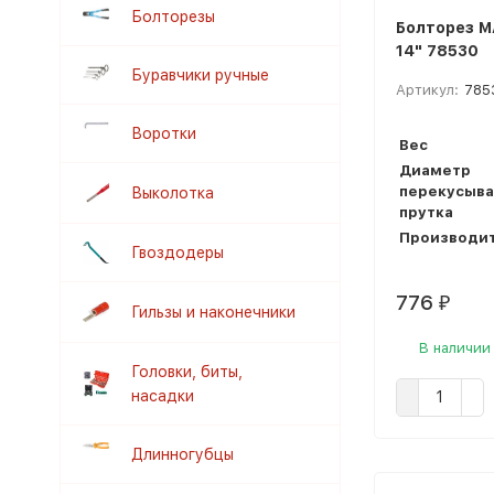
Болторезы
Болторез M
14" 78530
Буравчики ручные
Артикул:
785
Воротки
Вес
Диаметр
перекусыв
Выколотка
прутка
Производи
Гвоздодеры
776
₽
Гильзы и наконечники
В наличии
Головки, биты,
насадки
Длинногубцы