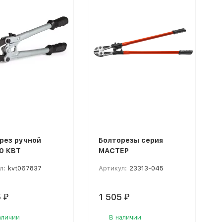
рез ручной
Болторезы серия
0 КВТ
МАСТЕР
л:
kvt067837
Артикул:
23313-045
5
1 505
₽
₽
аличии
В наличии