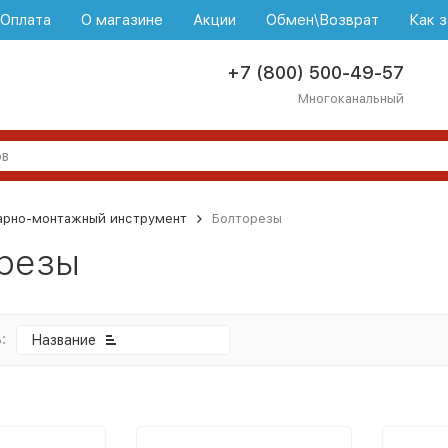
\Оплата
О магазине
Акции
Обмен\Возврат
Как з
+7 (800) 500-49-57
Многоканальный
арно-монтажный инструмент
Болторезы
резы
:
Название