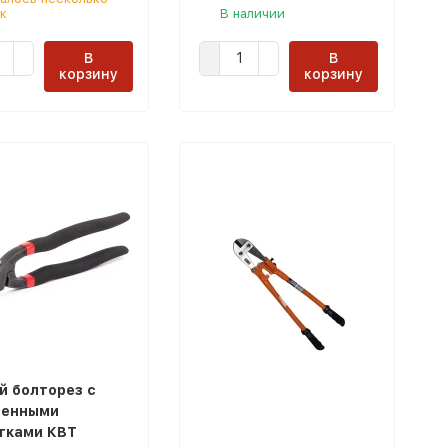
к
В наличии
В
В
корзину
корзину
й болторез с
ненными
тками КВТ