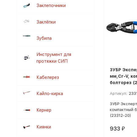
Заклепочники
Заклёпки
Зубила
Инструмент для
протяжки СИП
ЗУБР Экспе
мм,Cr-V, к
Кабелерез
болторез (
Кайло-кирка
Артикул:
233
ЗУБР Эксперт
компактный 
Кернер
(23312-20)
Киянки
933
₽