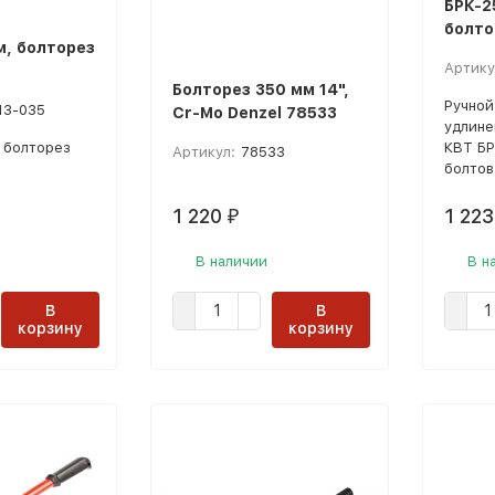
БРК-2
болто
м, болторез
Артику
)
Болторез 350 мм 14",
Ручной
13-035
Cr-Mo Denzel 78533
удлине
 болторез
КВТ БР
Артикул:
78533
болтов
1 220
1 22
₽
В наличии
В н
В
В
корзину
корзину