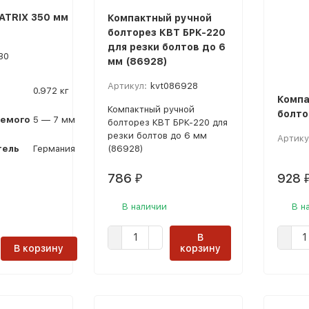
ATRIX 350 мм
Компактный ручной
болторез КВТ БРК-220
для резки болтов до 6
30
мм (86928)
Артикул:
kvt086928
0.972 кг
Компа
Компактный ручной
болто
аемого
5 — 7 мм
болторез КВТ БРК-220 для
резки болтов до 6 мм
Артику
тель
Германия
(86928)
786
928
₽
В наличии
В н
В
В корзину
корзину