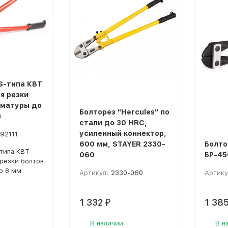
S-типа КВТ
я резки
рматуры до
Болторез "Hercules" по
)
стали до 30 HRC,
усиленный коннектор,
092111
600 мм, STAYER 2330-
Болто
типа КВТ
060
БР-45
резки болтов
о 8 мм
Артикул:
2330-060
Артику
1 332
1 38
₽
В наличии
В н