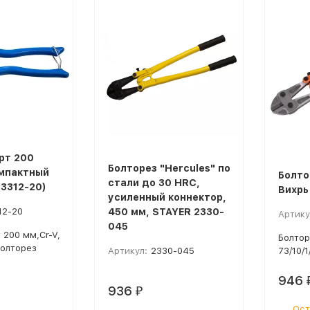
рт 200
Болторез "Hercules" по
омпактный
Болто
стали до 30 HRC,
23312-20)
Вихрь 
усиленный коннектор,
12-20
450 мм, STAYER 2330-
Артику
045
 200 мм,Cr-V,
Болтор
болторез
Артикул:
2330-045
73/10/1
946
936
₽
Ост