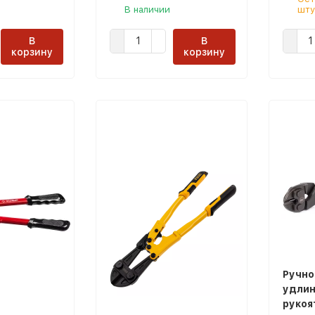
В наличии
шту
В
В
корзину
корзину
Ручно
удли
рукоя