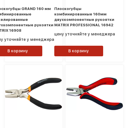
оскогубцы GRAND 160 мм
Плоскогубцы
мбинированные
комбинированные 160мм
келированные
двухкомпонентные рукоятки
ухкомпонентные рукоятки
MATRIX PROFESSIONAL 16942
TRIX 16908
цену уточняйте у менеджера
ну уточняйте у менеджера
В корзину
В корзину