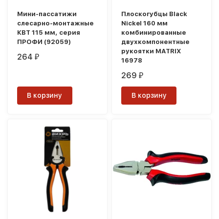
Мини-пассатижи
Плоскогубцы Black
слесарно-монтажные
Nickel 160 мм
КВТ 115 мм, серия
комбинированные
ПРОФИ (92059)
двухкомпонентные
рукоятки MATRIX
264
₽
16978
269
₽
В корзину
В корзину