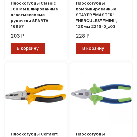
Плоскогубцы Classic
Плоскогубцы
160 мм шлифованные
комбинированные
пластмассовые
STAYER "MASTER"
рукоятки SPARTA
"HERCULES" "MINI",
16957
120мм 2218-0_z03
203
228
₽
₽
В корзину
В корзину
Плоскогубцы Comfort
Плоскогубцы