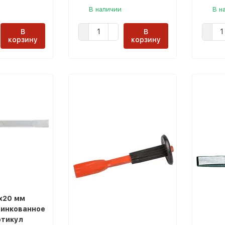
В наличии
В н
В
В
корзину
корзину
х20 мм
цинкованное
ртикул