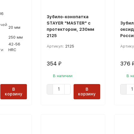
86
Зубило-конопатка
STAYER "MASTER" с
Зубил
чей
20 мм
протектором, 230мм
оксид
2125
Росси
250 мм
42-56
Артикул:
2125
Артику
ти
НRC
354
376
₽
В наличии
В н
В
В
корзину
корзину