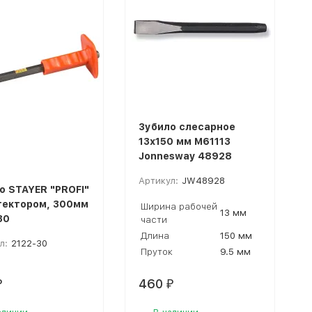
Зубило слесарное
13х150 мм M61113
Jonnesway 48928
Артикул:
JW48928
о STAYER "PROFI"
тектором, 300мм
Ширина рабочей
13 мм
30
части
Длина
150 мм
л:
2122-30
Пруток
9.5 мм
460
₽
₽