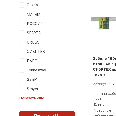
Энкор
MATRIX
РОССИЯ
SPARTA
GROSS
СИБРТЕХ
Зубило 160
БАРС
сталь 45 о
СИБРТЕХ а
Jonnesway
18780
ЗУБР
Артикул:
187
Stayer
Ширина рабо
Показать ещё
части
Длина
Материал
рабочей час
Показать