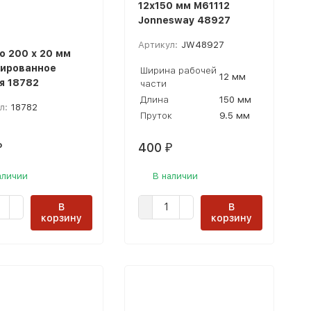
12х150 мм M61112
Jonnesway 48927
Артикул:
JW48927
о 200 х 20 мм
ированное
Ширина рабочей
12 мм
я 18782
части
Длина
150 мм
л:
18782
Пруток
9.5 мм
400
₽
₽
аличии
В наличии
В
В
корзину
корзину