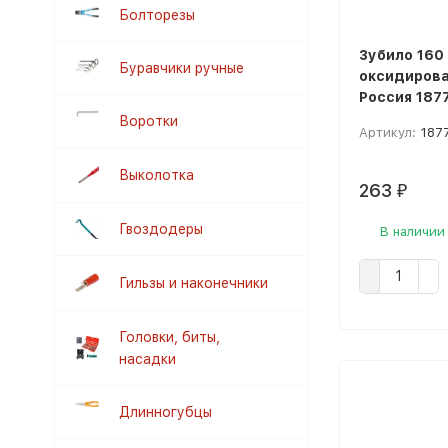
Болторезы
Зубило 160 
Буравчики ручные
оксидиров
Россия 187
Воротки
Артикул:
187
Выколотка
263
₽
Гвоздодеры
В наличии
Гильзы и наконечники
Головки, биты,
насадки
Длинногубцы