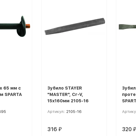
х 65 мм с
Зубило STAYER
Зубил
м SPARTA
"MASTER", Cr-V,
проте
15х160мм 2105-16
SPART
495
Артикул:
2105-16
Артику
316
320
₽