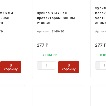
Зубил
х 16 мм
Зубило STAYER с
плоск
анное
протектором, 300мм
часть
79
2140-30
300мм
79
Артикул:
2140-30
Артику
277
277
₽
В наличии
В н
В
В
корзину
корзину