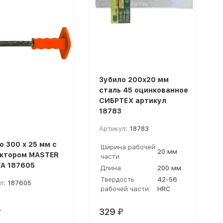
Зубило 200х20 мм
сталь 45 оцинкованное
СИБРТЕХ артикул
18783
Артикул:
18783
о 300 х 25 мм с
Ширина рабочей
20 мм
ктором MASTER
части
A 187605
Длина
200 мм
Твердость
42-56
л:
187605
рабочей части
НRC
329
₽
₽