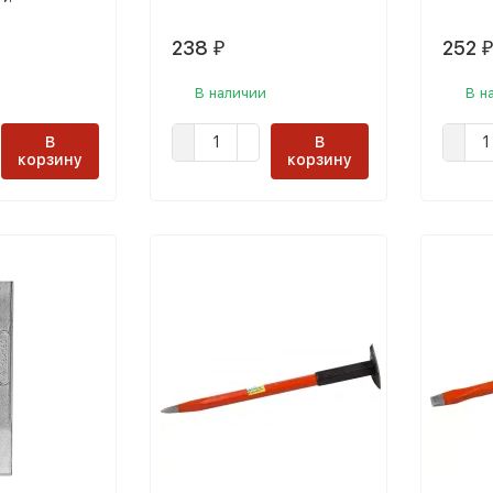
238
252
₽
₽
В наличии
В н
В
В
корзину
корзину