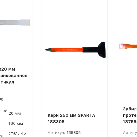
покупателей
х20 мм
цинкованное
ртикул
80
Зубил
чей
20 мм
Керн 250 мм SPARTA
проте
188305
18755
160 мм
Артикул:
188305
Артику
сталь 45
ти