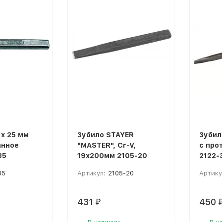
 х 25 мм
Зубило STAYER
Зубил
анное
"MASTER", Cr-V,
с про
85
19х200мм 2105-20
2122-
85
Артикул:
2105-20
Артику
431
450
₽