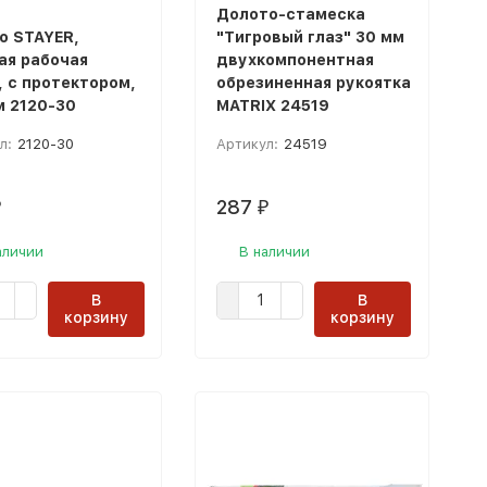
Долото-стамеска
о STAYER,
"Тигровый глаз" 30 мм
ая рабочая
двухкомпонентная
, с протектором,
обрезиненная рукоятка
 2120-30
MATRIX 24519
л:
2120-30
Артикул:
24519
287
₽
₽
аличии
В наличии
В
В
корзину
корзину