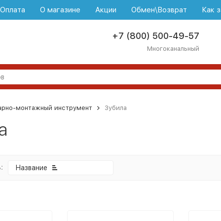
\Оплата
О магазине
Акции
Обмен\Возврат
Как з
+7 (800) 500-49-57
Многоканальный
арно-монтажный инструмент
Зубила
а
:
Название