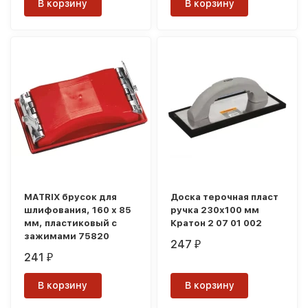
В корзину
В корзину
MATRIX брусок для
Доска терочная пласт
шлифования, 160 х 85
ручка 230х100 мм
мм, пластиковый с
Кратон 2 07 01 002
зажимами 75820
247
₽
241
₽
В корзину
В корзину