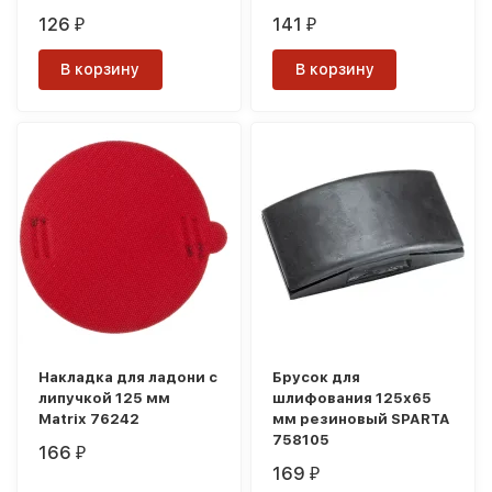
126
141
₽
₽
В корзину
В корзину
Накладка для ладони с
Брусок для
липучкой 125 мм
шлифования 125х65
Matrix 76242
мм резиновый SPARTA
758105
166
₽
169
₽