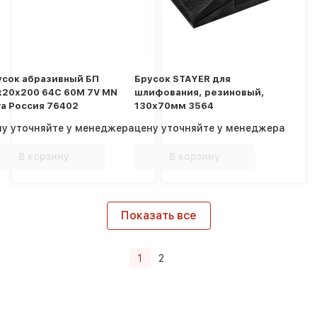
усок абразивный БП
Брусок STAYER для
х20х200 64С 60М 7V MN
шлифования, резиновый,
га Россия 76402
130х70мм 3564
ну уточняйте у менеджера
цену уточняйте у менеджера
В корзину
В корзину
Показать все
1
2