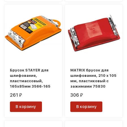
Брусок STAYER для
MATRIX брусок для
шлифования,
шлифования, 210 х 105
пластмассовый,
мм, пластиковый с
165х85мм 3566-165
зажимами 75830
261
306
₽
₽
В корзину
В корзину