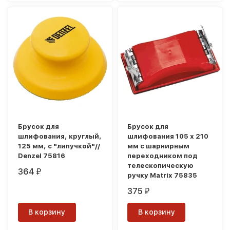
Брусок для
Брусок для
шлифования, круглый,
шлифования 105 х 210
125 мм, с "липучкой"//
мм с шарнирным
Denzel 75816
переходником под
телескопическую
364
₽
ручку Matrix 75835
375
₽
В корзину
В корзину