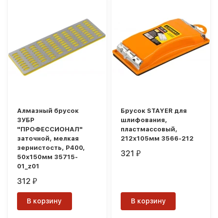
Алмазный брусок
Брусок STAYER для
ЗУБР
шлифования,
"ПРОФЕССИОНАЛ"
пластмассовый,
заточной, мелкая
212х105мм 3566-212
зернистость, Р400,
321
₽
50х150мм 35715-
01_z01
312
₽
В корзину
В корзину