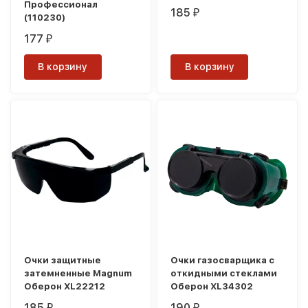
Профессионал
185
₽
(110230)
177
₽
В корзину
В корзину
Очки защитные
Очки газосварщика с
затемненные Magnum
откидными стеклами
Оберон XL22212
Оберон XL34302
185
190
₽
₽