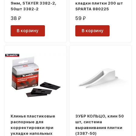
9мм, STAYER 3382-2,
кладки плитки 200 шт
50шт 3382-2
SPARTA 880225
38
59
₽
₽
В корзину
В корзину
Клинья пластиковые
ЗУБР КОЛЬЦО, клин 50
распорные для
шт, система
корректировки при
выравнивания плитки
укладке напольных
(3387-50)