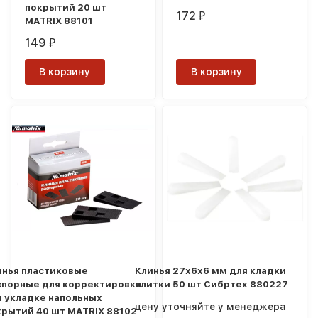
покрытий 20 шт
172
₽
MATRIX 88101
149
₽
В корзину
В корзину
инья пластиковые
Клинья 27х6х6 мм для кладки
спорные для корректировки
плитки 50 шт Сибртех 880227
и укладке напольных
цену уточняйте у менеджера
крытий 40 шт MATRIX 88102