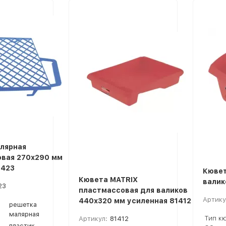
лярная
вая 270х290 мм
1423
Кювет
Кювета MATRIX
валик
23
пластмассовая для валиков
Артику
440х320 мм усиленная 81412
решетка
малярная
Тип кю
Артикул:
81412
пластик