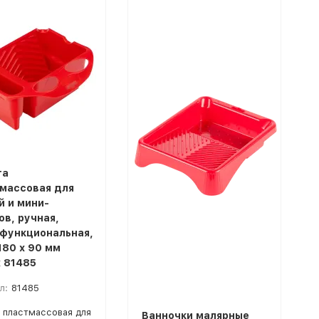
та
массовая для
й и мини-
ов, ручная,
функциональная,
180 х 90 мм
x 81485
л:
81485
 пластмассовая для
Ванночки малярные