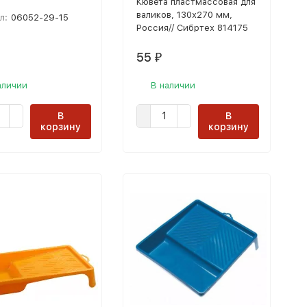
Кювета пластмассовая для
валиков, 130х270 мм,
л:
06052-29-15
Россия// Сибртех 814175
55
₽
аличии
В наличии
В
В
корзину
корзину