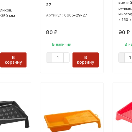
кистей
27
ручная
аликов,
многоф
Артикул:
0605-29-27
*350 мм
х 180 
80
90
₽
₽
В наличии
В н
В
В
корзину
корзину