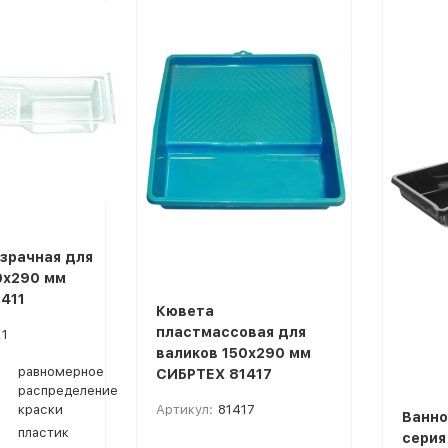
покупателей
зрачная для
0х290 мм
411
Кювета
пластмассовая для
11
валиков 150х290 мм
равномерное
СИБРТЕХ 81417
распределение
краски
Артикул:
81417
Ванно
пластик
серия