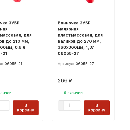
чка ЗУБР
Ванночка ЗУБР
ная
малярная
массовая, для
пластмассовая, для
ов до 210 мм,
валиков до 270 мм,
00мм, 0,6 л
360х360мм, 1,3л
-21
06055-27
л:
06055-21
Артикул:
06055-27
266
₽
₽
аличии
В наличии
В
В
корзину
корзину