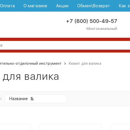
\Оплата
О магазине
Акции
Обмен\Возврат
Как з
+7 (800) 500-49-57
Многоканальный
ительно-отделочный инструмент
Кювет для валика
 для валика
:
Название