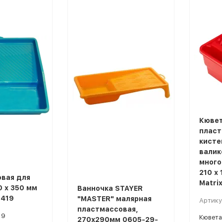
Кюве
пласт
кисте
валик
много
210 х 
вая для
Matri
0 х 350 мм
Ванночка STAYER
1419
"MASTER" малярная
Артику
пластмассовая,
19
Кювета
270х290мм 0605-29-