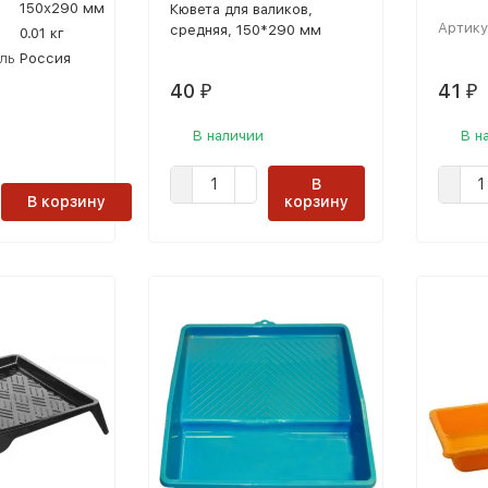
150х290 мм
Кювета для валиков,
Артику
средняя, 150*290 мм
0.01 кг
ль
Россия
40
41
₽
₽
В наличии
В н
В
В корзину
корзину