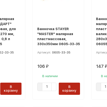
алярная
Ванно
НДАРТ"
маляр
вая, для
Ванночка STAYER
пласт
 270 мм,
"MASTER" малярная
валик
 0,8 л
пластмассовая,
280х3
5
330х350мм 0605-33-35
06055
52-33-35
Артикул:
0605-33-35
Артику
106
147
₽
В наличии
В н
В
В
корзину
корзину