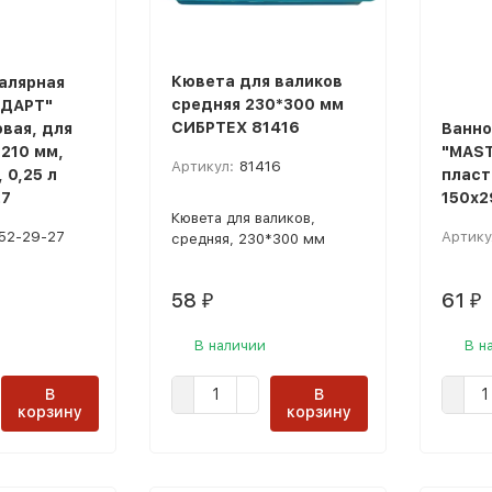
Кювета для валиков
алярная
средняя 230*300 мм
НДАРТ"
СИБРТЕХ 81416
вая, для
Ванно
 210 мм,
"MAST
Артикул:
81416
 0,25 л
пласт
27
150х2
Кювета для валиков,
52-29-27
Артику
средняя, 230*300 мм
58
61
₽
₽
В наличии
В н
В
В
корзину
корзину