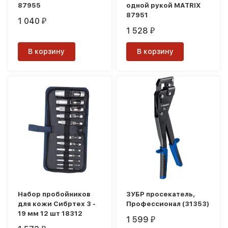
87955
одной рукой MATRIX
87951
1 040
₽
1 528
₽
В корзину
В корзину
Набор пробойников
ЗУБР просекатель,
для кожи Сибртех 3 -
Профессионал (31353)
19 мм 12 шт 18312
1 599
₽