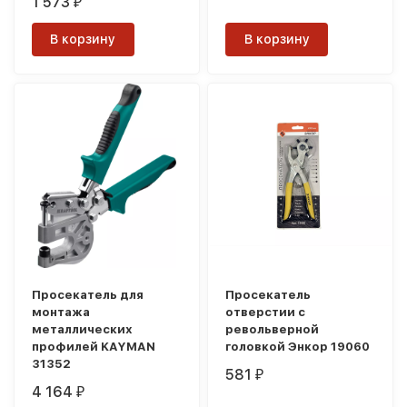
1 573
₽
В корзину
В корзину
Просекатель для
Просекатель
монтажа
отверстии с
металлических
револьверной
профилей KAYMAN
головкой Энкор 19060
31352
581
₽
4 164
₽