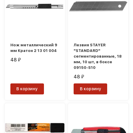
Нож металлический 9
Лезвия STAYER
мм Кратон 2 13 01 004
"STANDARD"
сегментированные, 18
48
₽
мм, 10 шт, в боксе
09150-S10
48
₽
В корзину
В корзину