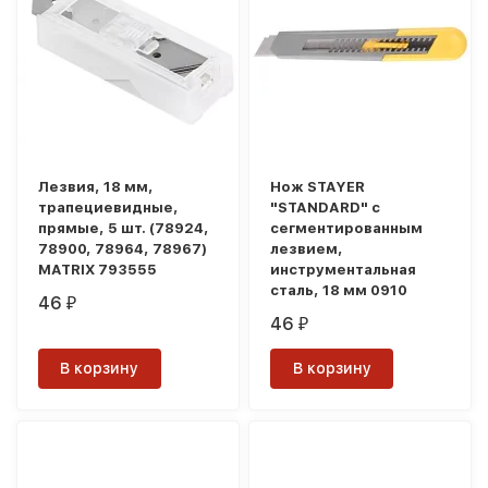
Лезвия, 18 мм,
Нож STAYER
трапециевидные,
"STANDARD" с
прямые, 5 шт. (78924,
сегментированным
78900, 78964, 78967)
лезвием,
MATRIX 793555
инструментальная
сталь, 18 мм 0910
46
₽
46
₽
В корзину
В корзину