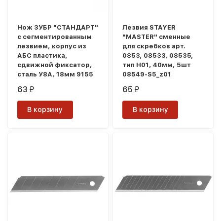
Нож ЗУБР "СТАНДАРТ"
Лезвия STAYER
с сегментированным
"MASTER" сменные
лезвием, корпус из
для скребков арт.
AБС пластика,
0853, 08533, 08535,
сдвижной фиксатор,
тип Н01, 40мм, 5шт
сталь У8А, 18мм 9155
08549-S5_z01
63
65
₽
₽
В корзину
В корзину