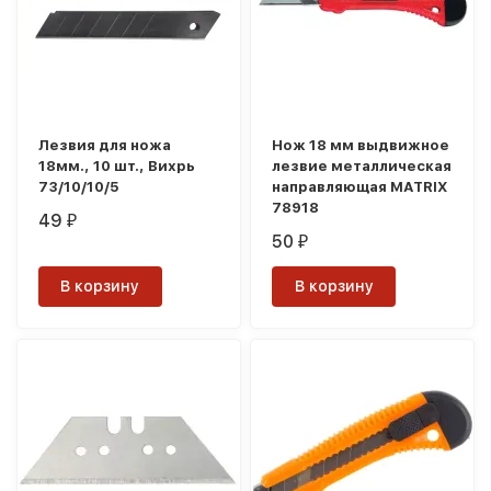
Лезвия для ножа
Нож 18 мм выдвижное
18мм., 10 шт., Вихрь
лезвие металлическая
73/10/10/5
направляющая MATRIX
78918
49
₽
50
₽
В корзину
В корзину